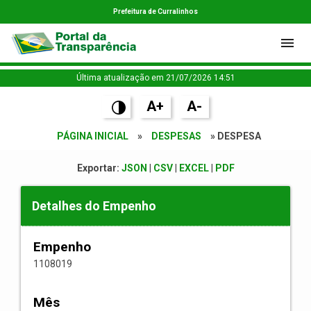
Prefeitura de Curralinhos
Última atualização em 21/07/2026 14:51
A+
A-
PÁGINA INICIAL
»
DESPESAS
» DESPESA
Exportar:
JSON
|
CSV
|
EXCEL
|
PDF
Detalhes do Empenho
Empenho
1108019
Mês