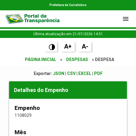
Prefeitura de Curralinhos
Última atualização em 21/07/2026 14:51
A+
A-
PÁGINA INICIAL
»
DESPESAS
» DESPESA
Exportar:
JSON
|
CSV
|
EXCEL
|
PDF
Detalhes do Empenho
Empenho
1108029
Mês