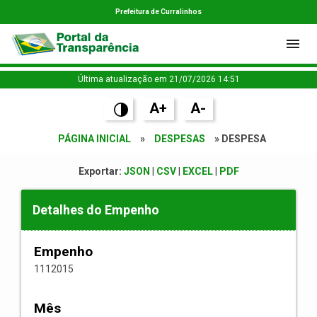
Prefeitura de Curralinhos
Última atualização em 21/07/2026 14:51
A+
A-
PÁGINA INICIAL
»
DESPESAS
» DESPESA
Exportar:
JSON
|
CSV
|
EXCEL
|
PDF
Detalhes do Empenho
Empenho
1112015
Mês