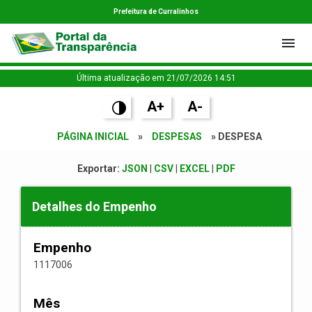
Prefeitura de Curralinhos
Última atualização em 21/07/2026 14:51
A+
A-
PÁGINA INICIAL
»
DESPESAS
» DESPESA
Exportar:
JSON
|
CSV
|
EXCEL
|
PDF
Detalhes do Empenho
Empenho
1117006
Mês