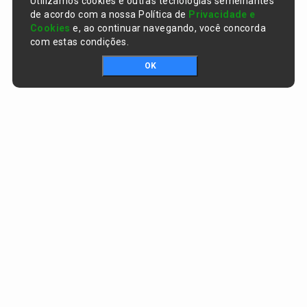
Utilizamos cookies e outras tecnologias semelhantes
de acordo com a nossa Política de
Privacidade e
Cookies
e, ao continuar navegando, você concorda
com estas condições.
OK
Portal da transparência © Copyright. Todos os direitos reservados
Prefeitura de Curralinhos / PI