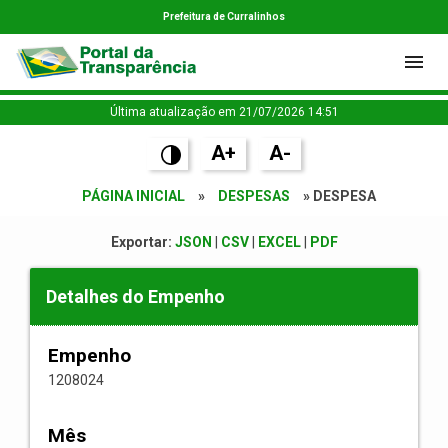
Prefeitura de Curralinhos
Última atualização em 21/07/2026 14:51
A+
A-
PÁGINA INICIAL
»
DESPESAS
» DESPESA
Exportar:
JSON
|
CSV
|
EXCEL
|
PDF
Detalhes do Empenho
Empenho
1208024
Mês