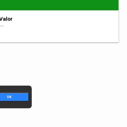
Valor
---
OK