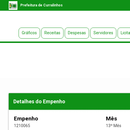
Prefeitura de Curralinhos
Gráficos
Receitas
Despesas
Servidores
Licit
Detalhes do Empenho
Empenho
Mês
1210065
13º Mês