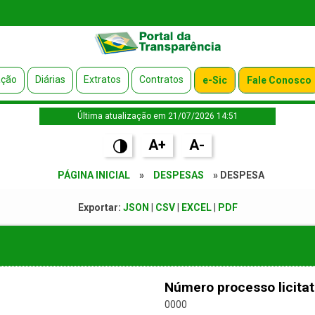
ação
Diárias
Extratos
Contratos
e-Sic
Fale Conosco
Última atualização em 21/07/2026 14:51
A+
A-
PÁGINA INICIAL
»
DESPESAS
» DESPESA
Exportar:
JSON
|
CSV
|
EXCEL
|
PDF
Número processo licitat
0000