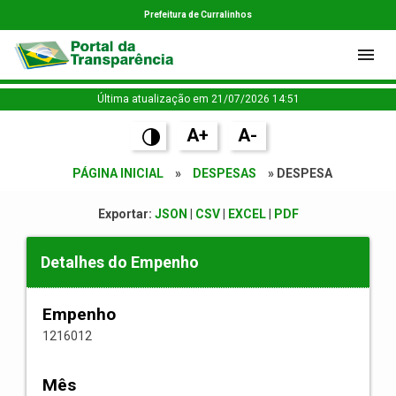
Prefeitura de Curralinhos
Última atualização em 21/07/2026 14:51
A+
A-
PÁGINA INICIAL
»
DESPESAS
» DESPESA
Exportar:
JSON
|
CSV
|
EXCEL
|
PDF
Detalhes do Empenho
Empenho
1216012
Mês