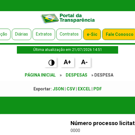
ação
Diárias
Extratos
Contratos
e-Sic
Fale Conosco
Última atualização em 21/07/2026 14:51
A+
A-
PÁGINA INICIAL
»
DESPESAS
» DESPESA
Exportar:
JSON
|
CSV
|
EXCEL
|
PDF
Número processo licitat
0000