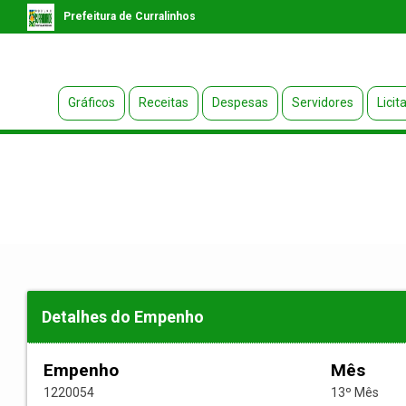
Prefeitura de Curralinhos
Gráficos
Receitas
Despesas
Servidores
Licit
Detalhes do Empenho
Empenho
Mês
1220054
13º Mês