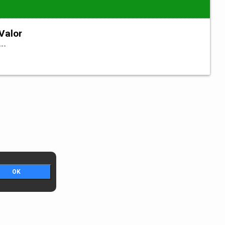
Valor
---
OK