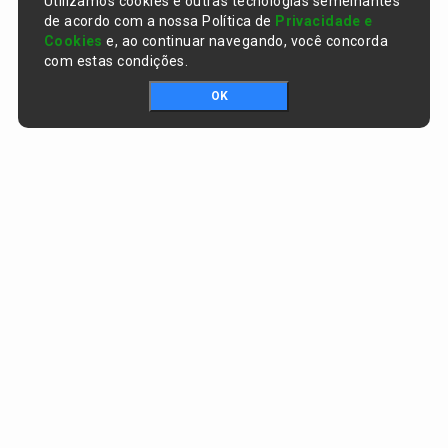
Utilizamos cookies e outras tecnologias semelhantes
de acordo com a nossa Política de
Privacidade e
Cookies
e, ao continuar navegando, você concorda
com estas condições.
OK
Portal da transparência © Copyright. Todos os direitos reservados
Prefeitura de Curralinhos / PI