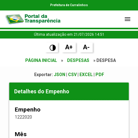
Prefeitura de Curralinhos
Última atualização em 21/07/2026 14:51
A+
A-
PÁGINA INICIAL
»
DESPESAS
» DESPESA
Exportar:
JSON
|
CSV
|
EXCEL
|
PDF
Detalhes do Empenho
Empenho
1222020
Mês