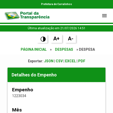
Prefeitura de Curralinhos
Última atualização em 21/07/2026 14:51
A+
A-
PÁGINA INICIAL
»
DESPESAS
» DESPESA
Exportar:
JSON
|
CSV
|
EXCEL
|
PDF
Detalhes do Empenho
Empenho
1223034
Mês