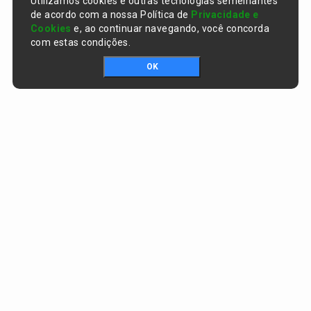
Utilizamos cookies e outras tecnologias semelhantes
de acordo com a nossa Política de
Privacidade e
Cookies
e, ao continuar navegando, você concorda
com estas condições.
OK
Portal da transparência © Copyright. Todos os direitos reservados
Prefeitura de Curralinhos / PI