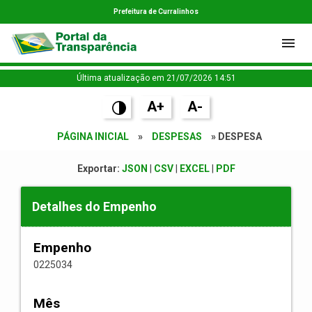
Prefeitura de Curralinhos
Última atualização em 21/07/2026 14:51
A+
A-
PÁGINA INICIAL
»
DESPESAS
» DESPESA
Exportar:
JSON
|
CSV
|
EXCEL
|
PDF
Detalhes do Empenho
Empenho
0225034
Mês