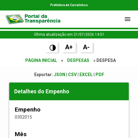
Prefeitura de Curralinhos
Última atualização em 21/07/2026 14:51
A+
A-
PÁGINA INICIAL
»
DESPESAS
» DESPESA
Exportar:
JSON
|
CSV
|
EXCEL
|
PDF
Detalhes do Empenho
Empenho
0302015
Mês