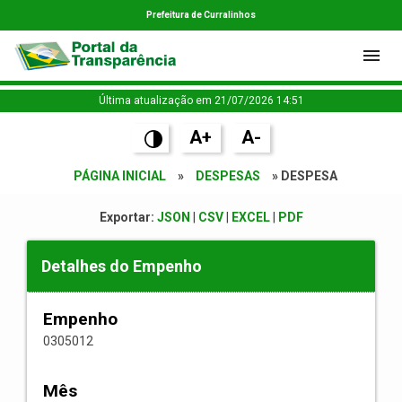
Prefeitura de Curralinhos
Última atualização em 21/07/2026 14:51
A+
A-
PÁGINA INICIAL
»
DESPESAS
» DESPESA
Exportar:
JSON
|
CSV
|
EXCEL
|
PDF
Detalhes do Empenho
Empenho
0305012
Mês