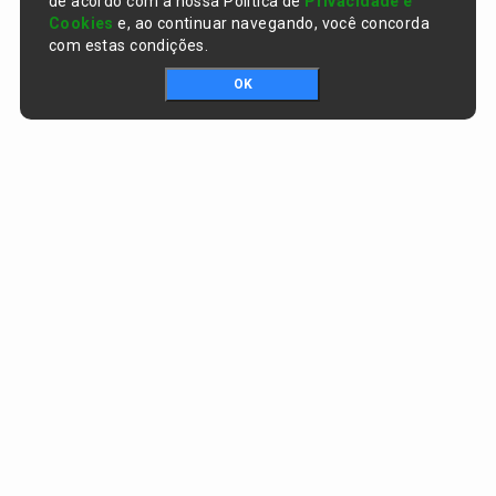
de acordo com a nossa Política de
Privacidade e
Cookies
e, ao continuar navegando, você concorda
com estas condições.
OK
Portal da transparência © Copyright. Todos os direitos reservados
Prefeitura de Curralinhos / PI
CNPJ:
01.612.579/0001-06