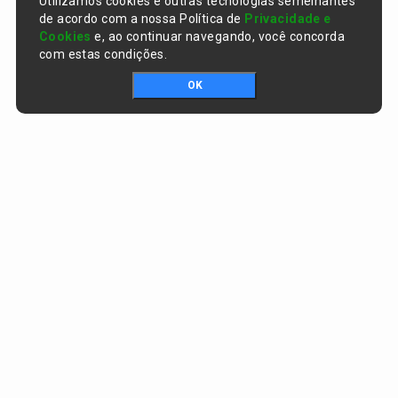
Utilizamos cookies e outras tecnologias semelhantes
de acordo com a nossa Política de
Privacidade e
Cookies
e, ao continuar navegando, você concorda
com estas condições.
OK
Portal da transparência © Copyright. Todos os direitos reservados
Prefeitura de Curralinhos / PI