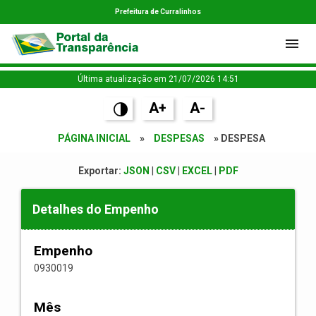
Prefeitura de Curralinhos
Última atualização em 21/07/2026 14:51
A+
A-
PÁGINA INICIAL
»
DESPESAS
» DESPESA
Exportar:
JSON
|
CSV
|
EXCEL
|
PDF
Detalhes do Empenho
Empenho
0930019
Mês