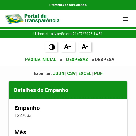
Prefeitura de Curralinhos
Última atualização em 21/07/2026 14:51
A+
A-
PÁGINA INICIAL
»
DESPESAS
» DESPESA
Exportar:
JSON
|
CSV
|
EXCEL
|
PDF
Detalhes do Empenho
Empenho
1227033
Mês