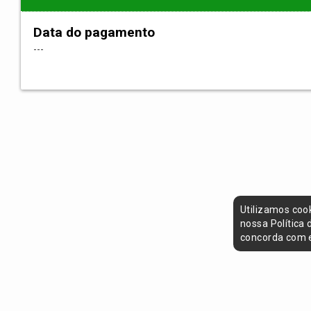
Data do pagamento
---
Utilizamos coo
nossa Política
concorda com e