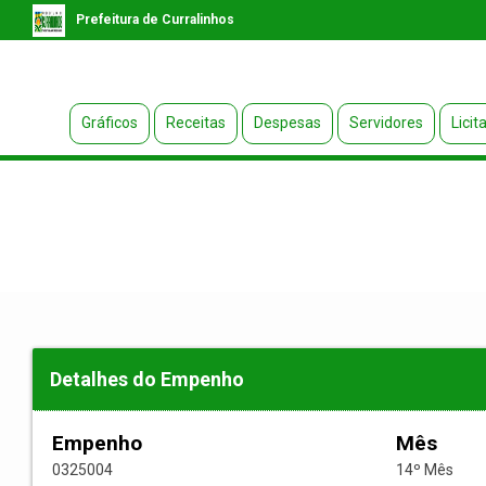
Prefeitura de Curralinhos
Gráficos
Receitas
Despesas
Servidores
Licit
Detalhes do Empenho
Empenho
Mês
0325004
14º Mês