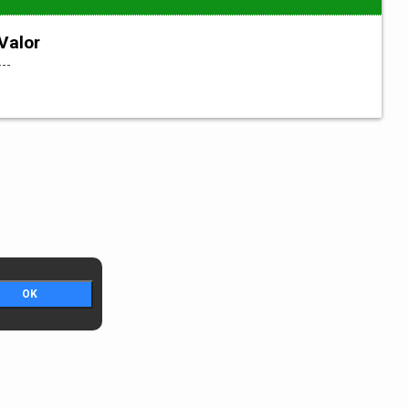
Valor
---
OK