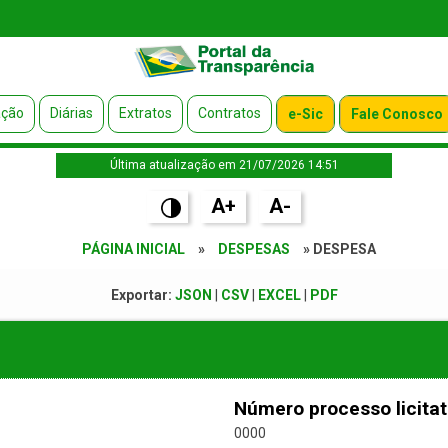
ação
Diárias
Extratos
Contratos
e-Sic
Fale Conosco
Última atualização em 21/07/2026 14:51
A+
A-
PÁGINA INICIAL
»
DESPESAS
» DESPESA
Exportar:
JSON
|
CSV
|
EXCEL
|
PDF
Número processo licitat
0000