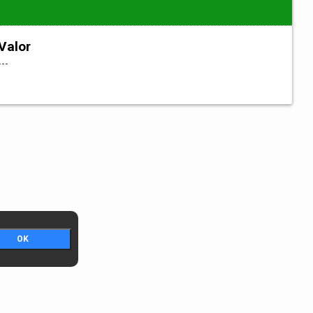
Valor
---
OK