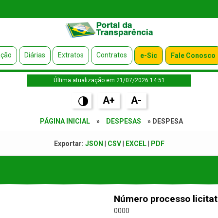
ação
Diárias
Extratos
Contratos
e-Sic
Fale Conosco
Última atualização em 21/07/2026 14:51
A+
A-
PÁGINA INICIAL
»
DESPESAS
» DESPESA
Exportar:
JSON
|
CSV
|
EXCEL
|
PDF
Número processo licitat
0000