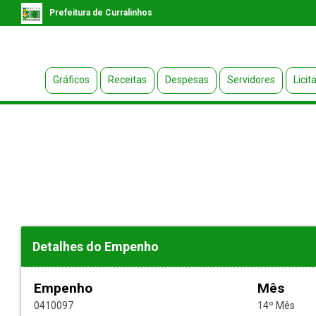
Prefeitura de Curralinhos
Gráficos
Receitas
Despesas
Servidores
Licit
Detalhes do Empenho
Empenho
Mês
0410097
14º Mês