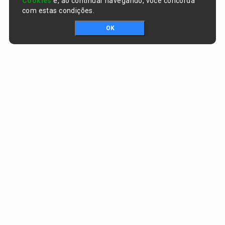
Cookies
e, ao continuar navegando, você concorda
com estas condições.
OK
Portal da transparência © Copyright. Todos os direitos reservados
Prefeitura de Curralinhos / PI
CNPJ:
01.612.579/0001-06
AV. SÃO RAIMUNDO , nº 91, CENTRO
CEP:
64453-000 - Curralinhos/PI