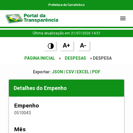
Prefeitura de Curralinhos
Última atualização em 21/07/2026 14:51
A+
A-
PÁGINA INICIAL
»
DESPESAS
» DESPESA
Exportar:
JSON
|
CSV
|
EXCEL
|
PDF
Detalhes do Empenho
Empenho
0510043
Mês