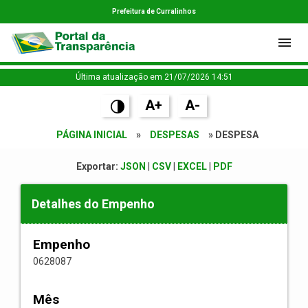
Prefeitura de Curralinhos
Última atualização em 21/07/2026 14:51
A+
A-
PÁGINA INICIAL
»
DESPESAS
» DESPESA
Exportar:
JSON
|
CSV
|
EXCEL
|
PDF
Detalhes do Empenho
Empenho
0628087
Mês