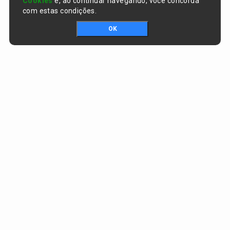
Cookies
e, ao continuar navegando, você concorda
com estas condições.
OK
Portal da transparência © Copyright. Todos os direitos reservados
Prefeitura de Curralinhos / PI
CNPJ:
01.612.579/0001-06
AV. SÃO RAIMUNDO , nº 91, CENTRO
CEP:
64453-000 - Curralinhos/PI