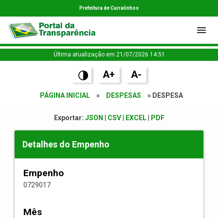
Prefeitura de Curralinhos
Última atualização em 21/07/2026 14:51
A+
A-
PÁGINA INICIAL
»
DESPESAS
» DESPESA
Exportar:
JSON
|
CSV
|
EXCEL
|
PDF
Detalhes do Empenho
Empenho
0729017
Mês