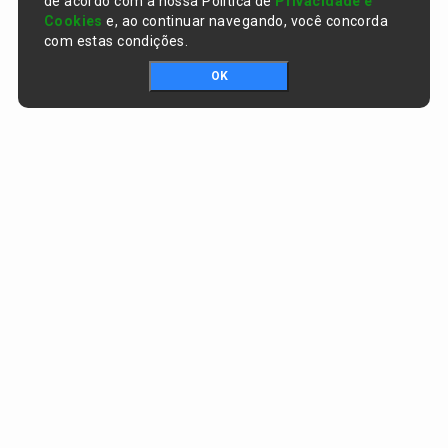
de acordo com a nossa Política de
Privacidade e
Cookies
e, ao continuar navegando, você concorda
com estas condições.
OK
Portal da transparência © Copyright. Todos os direitos reservados
Prefeitura de Curralinhos / PI
CNPJ:
01.612.579/0001-06