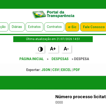
ação
Diárias
Extratos
Contratos
e-Sic
Fale Conosco
Última atualização em 21/07/2026 14:51
A+
A-
PÁGINA INICIAL
»
DESPESAS
» DESPESA
Exportar:
JSON
|
CSV
|
EXCEL
|
PDF
Número processo licitat
0000