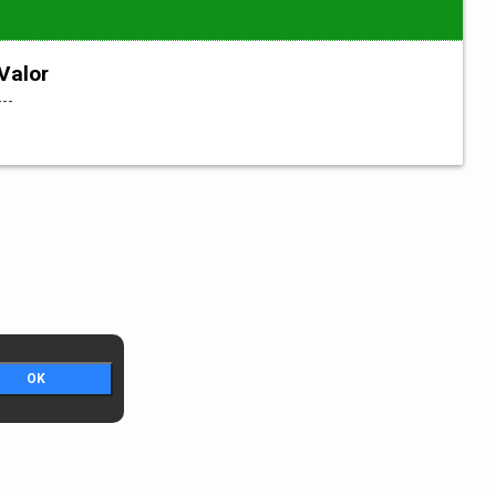
Valor
---
OK