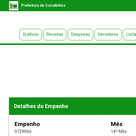
Prefeitura de Curralinhos
Gráficos
Receitas
Despesas
Servidores
Licit
Detalhes do Empenho
Empenho
Mês
0729066
14º Mês