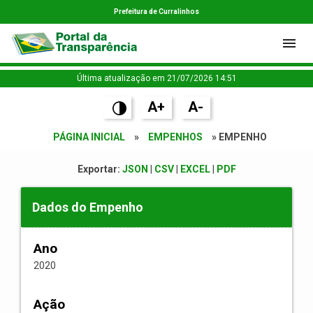
Prefeitura de Curralinhos
Última atualização em 21/07/2026 14:51
A+
A-
PÁGINA INICIAL
»
EMPENHOS
» EMPENHO
Exportar:
JSON
|
CSV
|
EXCEL
|
PDF
Dados do Empenho
Ano
2020
Ação