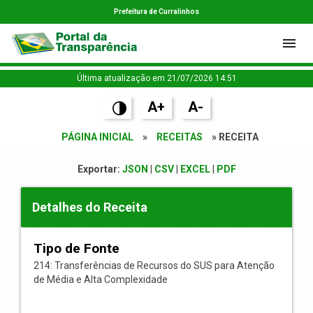
Prefeitura de Curralinhos
Última atualização em 21/07/2026 14:51
A+
A-
PÁGINA INICIAL
»
RECEITAS
» RECEITA
Exportar:
JSON
|
CSV
|
EXCEL
|
PDF
Detalhes do Receita
Tipo de Fonte
214: Transferências de Recursos do SUS para Atenção
de Média e Alta Complexidade