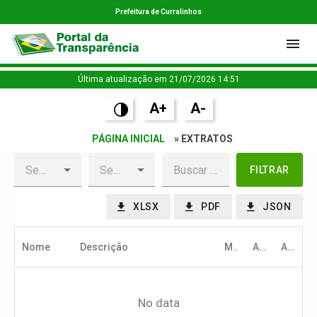
Prefeitura de Curralinhos
Última atualização em 21/07/2026 14:51
A+
A-
PÁGINA INICIAL
» EXTRATOS
FILTRAR
XLSX
PDF
JSON
Nome
Descrição
Mês
Ano
Arquivo
No data