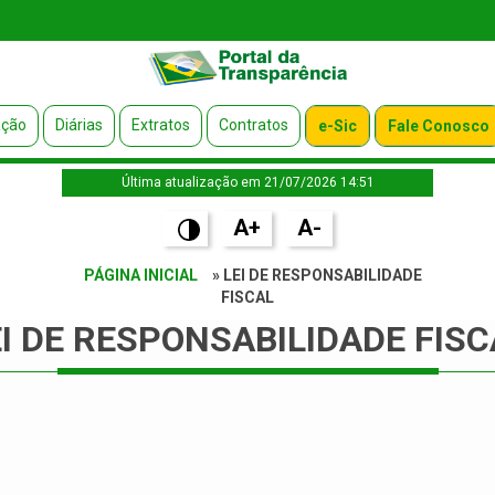
ação
Diárias
Extratos
Contratos
e-Sic
Fale Conosco
Última atualização em 21/07/2026 14:51
A+
A-
PÁGINA INICIAL
» LEI DE RESPONSABILIDADE
FISCAL
EI DE RESPONSABILIDADE FISC