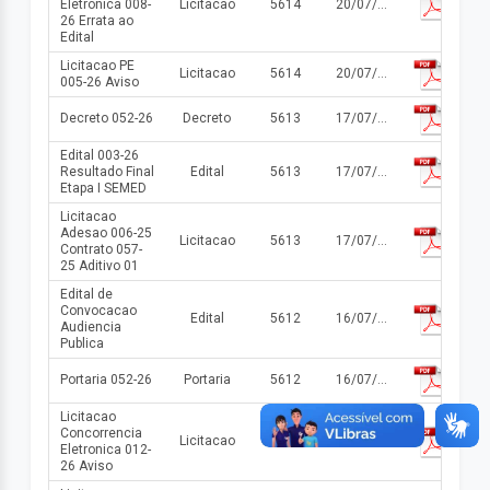
Eletronica 008-
Licitacao
5614
20/07/2026
26 Errata ao
Edital
Licitacao PE
Licitacao
5614
20/07/2026
005-26 Aviso
Decreto 052-26
Decreto
5613
17/07/2026
Edital 003-26
Resultado Final
Edital
5613
17/07/2026
Etapa I SEMED
Licitacao
Adesao 006-25
Licitacao
5613
17/07/2026
Contrato 057-
25 Aditivo 01
Edital de
Convocacao
Edital
5612
16/07/2026
Audiencia
Publica
Portaria 052-26
Portaria
5612
16/07/2026
Licitacao
Concorrencia
Licitacao
5611
15/07/2026
Eletronica 012-
26 Aviso