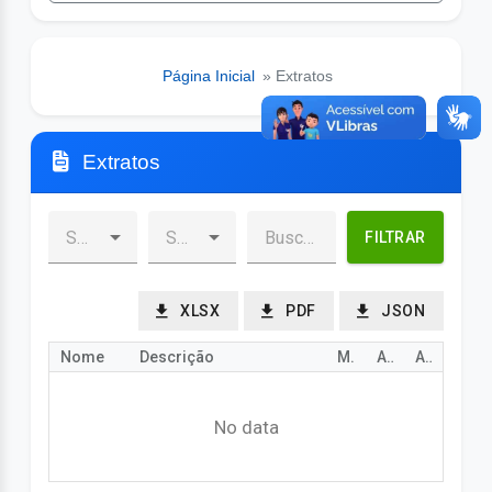
Página Inicial
» Extratos
Extratos
FILTRAR
XLSX
PDF
JSON
Nome
Descrição
Mês
Ano
Arquivo
No data