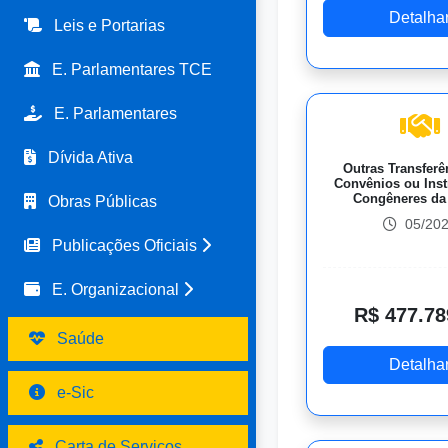
Detalha
Leis e Portarias
E. Parlamentares TCE
E. Parlamentares
Dívida Ativa
Outras Transferê
Convênios ou Ins
Congêneres da
Obras Públicas
05/20
Publicações Oficiais
E. Organizacional
R$ 477.78
Saúde
Detalha
e-Sic
Carta de Serviços