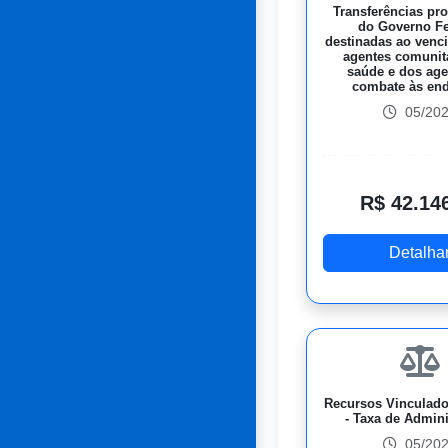
Transferências pr
do Governo Fe
destinadas ao venc
agentes comunit
saúde e dos age
combate às en
05/20
R$ 42.14
Detalha
Recursos Vinculad
- Taxa de Admin
05/20