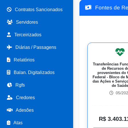
Fontes de Re
Contratos Sancionados
Servidores
Terceirizados
Diárias / Passagens
Relatórios
Transferências Fun
de Recursos 
Balan. Digitalizados
provenientes do
Federal - Bloco de
das Ações e Serviç
Rgfs
de Saúd
05/20
Credores
Adesões
R$ 3.403.1
Atas