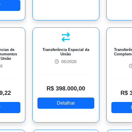
r
ncias de
Transferência Especial da
Transferê
trumentos
União
Compleme
 União
05/2026
26
R$ 398.000,00
9,22
R$ 
Detalhar
r