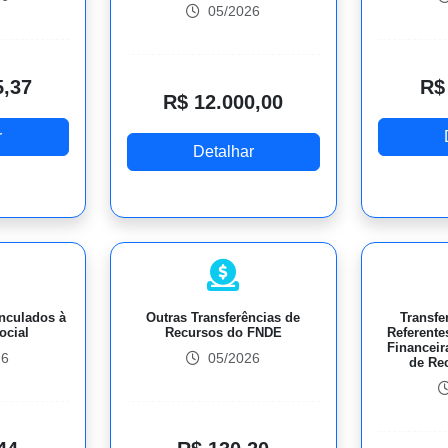
05/2026
5,37
R$
R$ 12.000,00
r
Detalhar
nculados à
Outras Transferências de
Transfe
ocial
Recursos do FNDE
Referent
Financeir
26
05/2026
de Re