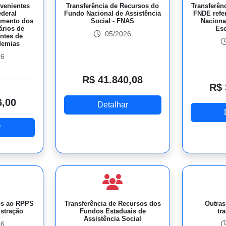
ovenientes
Transferência de Recursos do
Transferên
deral
Fundo Nacional de Assistência
FNDE refe
imento dos
Social - FNAS
Naciona
ários de
Esc
05/2026
ntes de
demias
26
R$ 41.840,08
R$ 
6,00
Detalhar
r
os ao RPPS
Transferência de Recursos dos
Outras
istração
Fundos Estaduais de
tr
Assistência Social
26