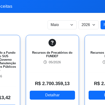
ceitas
do a Fundo
Recursos de Precatórios do
Recursos 
do SUS
FUNDEF
 Governo
05/2026
 Manutenção
os Públicos
e
26
R$ 2.700.359,13
R$ 2
Detalhar
13,42