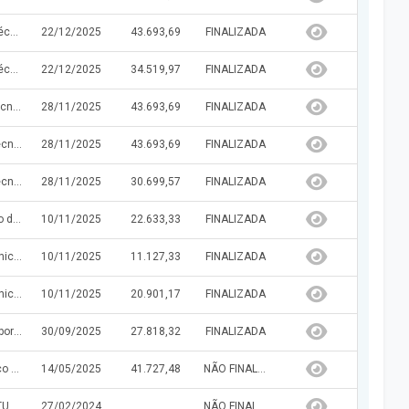
Contratação de empresa para a elaboração do Projeto Técnico de Engenharia para Pavimentação de Vias em Estradas Vicinais no Município de Curralinhos/PI, objeto do Convênio Transferegov Nº 981354/2025 a ser celebrado entre o Ministério da Integração e do Desenvolvimento Regional - MIDR e a Prefeitura Municipal de Curralinhos/PI.
22/12/2025
43.693,69
FINALIZADA
Contratação de empresa para a elaboração do Projeto Técnico de Engenharia para Construção da Praça no Município de Curralinhos/PI, objeto do Convênio Nº 983736/2025/MTUR celebrado entre o Ministério do Turismo e a Prefeitura Municipal de Curralinhos/PI.
22/12/2025
34.519,97
FINALIZADA
contratação de empresa para a elaboração do projeto técnico de engenharia para pavimentação de vias em estradas vicinais no município de Curralinhos/PI, objeto do Convênio Transferegov Nº 981356/2025 a ser celebrado entre o Ministério da Integração e do Desenvolvimento Regional - MIDR e a Prefeitura Municipal de Curralinhos/PI.
28/11/2025
43.693,69
FINALIZADA
Contratação de empresa para a elaboração do projeto técnico de engenharia para pavimentação de vias em estradas vicinais no município de Curralinhos/PI, objeto do Convênio Transferegov Nº 981355/2025 a ser celebrado entre o Ministério da Integração e do Desenvolvimento Regional - MIDR e a Prefeitura Municipal de Curralinhos/PI.
28/11/2025
43.693,69
FINALIZADA
Contratação de empresa para a elaboração do projeto técnico de engenharia para pavimentação de vias públicas no município de Curralinhos/PI, objeto do Convênio Transferegov Nº 981472/2025 a ser celebrado entre o Ministério das Cidades - MCIDADES e a Prefeitura Municipal de Curralinhos/PI.
28/11/2025
30.699,57
FINALIZADA
contratação de empresa para elaboração projeto técnico de engenharia para pavimentação de vias em estradas vicinais no Município de Curralinhos/PI, objeto do Convênio Transferegov Nº 981350/2025 Ministério da Integração e do Desenvolvimento Regional – MIDR.
10/11/2025
22.633,33
FINALIZADA
Contratação de empresa para elaboração de projeto técnico de engenharia para pavimentação de vias em estradas vicinais no Município de Curralinhos/PI, objeto da Proposta Transferegov Nº 059577/2025 Ministério da Integração e do Desenvolvimento Regional - MIDR
10/11/2025
11.127,33
FINALIZADA
Contratação de empresa para elaboração de projeto técnico de engenharia para pavimentação de vias em estradas vicinais no Município de Curralinhos/PI, objeto da Proposta Transferegov Nº 981351/2025 Ministério da Integração e do Desenvolvimento Regional - MIDR
10/11/2025
20.901,17
FINALIZADA
contratação de empresa Prestação dos Serviços de Elaboração do Projeto Técnico de Engenharia para Execução de Obras e Serviços de Engenharia para Estradas Vicinais no Município de Curralinhos/PI, objeto da Proposta Transferegov Nº 046414/2025 a ser celebrado entre o Ministério da Agricultura e Pecuária - MAPA.
30/09/2025
27.818,32
FINALIZADA
Prestação dos Serviços de Elaboração do Projeto Técnico de Engenharia para Pavimentação de Vias em Estradas Vicinais no Município de Curralinhos/PI, objeto do Convênio Transferegov Nº 994034/2026 a ser celebrado entre o Ministério da Integração e do Desenvolvimento Regional - MIDR e a Prefeitura Municipal de Curralinhos/PI.
14/05/2025
41.727,48
NÃO FINALIZADA
CONTRATAÇÃO DE EMPRESA PARA PRESTAÇÃO DE PINTURA DE MURAL TEMÁTICO PARA ATENDER AS NECESSIDADES DA SECRETARIA MUNICIPAL DE EDUCAÇÃO DE CURRALINHOS-PI.
27/02/2024
NÃO FINALIZADA