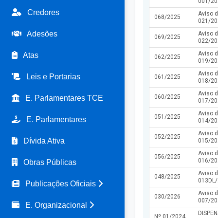
001/20
Credores
Aviso 
068/2025
021/20
Adesões
Aviso 
069/2025
022/20
Aviso 
Atas
062/2025
019/20
Aviso 
Leis e Portarias
061/2025
018/20
Aviso 
060/2025
E. Parlamentares TCE
017/20
Aviso 
051/2025
E. Parlamentares
014/20
Aviso 
052/2025
Dívida Ativa
015/20
Aviso 
056/2025
016/20
Obras Públicas
Aviso 
048/2025
013DL/
Publicações Oficiais
Aviso 
030/2026
007/20
E. Organizacional
DISPEN
Nº 01/2024