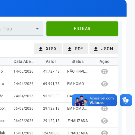
FILTRAR
XLSX
PDF
JSON
Data Abertura/Julg
Valor
Status
Ação
Prestação dos Serviços de Elaboração do Projeto Técnico de Engenharia para Pavimentação de Vias em Estradas Vicinais no Município de Curralinhos/PI, objeto do Convênio Transferegov Nº 994358/2026 a ser celebrado entre o Ministério da Integração e do Desenvolvimento Regional - MIDR e a Prefeitura Municipal de Curralinhos/PI.
14/05/2026
41.727,48
NÃO FINALIZADA
Contratação de empresa especializada para fornecimento de materiais, equipamentos e execução dos serviços de instalação de subestação aérea de 75 kVA, em rede de 13,8 kV, destinada ao atendimento da Unidade Escolar Gomes Barbosa, localizada no município de Curralinhos – PI.
24/04/2026
69.991,73
EM HOMOLOGAÇÃO
Contratação de empresa especializada para prestação dos serviços de perfuração de poço tubular parcialmente revestido no Município de Curralinhos/PI, incluindo fornecimento de materiais, equipamentos, mão de obra, ensaios, análises e demais serviços necessários à completa execução da obra, conforme planilha orçamentária, projeto e especificações técnicas vigentes.
24/04/2026
93.200,00
CANCELADA
Contratação de empresa Prestação dos Serviços de Elaboração do Projeto Técnico de Engenharia para Execução de Obras e Serviços de Engenharia para Estradas Vicinais no Município de Curralinhos/PI, Convênio Transferegov Nº 988546/2025
06/03/2026
29.129,13
EM HOMOLOGAÇÃO
Contratação de empresa Prestação dos Serviços de Elaboração do Projeto Técnico de Engenharia para Execução de Obras e Serviços de Engenharia para Estradas Vicinais no Município de Curralinhos/PI, Convênio Transferegov Nº 988546/2025.
06/03/2026
29.129,13
FINALIZADA
contratação de empresa para prestação do serviço de elaboração de projetos técnicos para construção de unidades habitacionais de interesse social no município de Curralinhos – PI, objeto do Convênio Transferegov Nº 040520/2025 a ser celebrado entre o Ministério das Cidades - MCIDADES e a Prefeitura Municipal de Curralinhos/PI.
15/01/2026
124.500,00
FINALIZADA