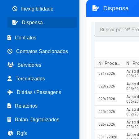
Dispensa
Inexigibilidade
Dispensa
Contratos
Contratos Sancionados
Nº Processo
Nº Pr
Servidores
Aviso 
031/2026
008/20
Terceirizados
Aviso 
028/2026
005/20
Diárias / Passagens
Aviso 
029/2026
006/20
Relatórios
Aviso 
025/2026
002/20
Balan. Digitalizados
Aviso 
026/2026
003/20
Rgfs
Aviso 
0011/2026