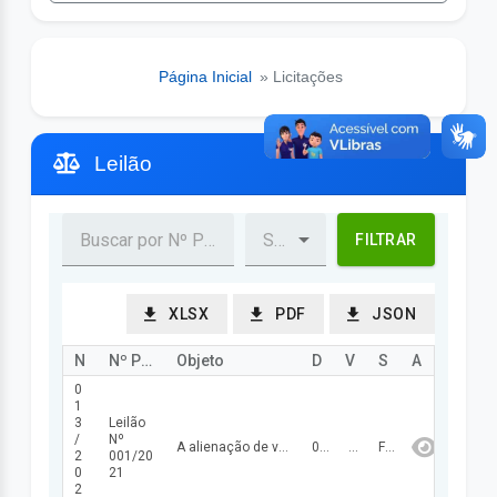
Página Inicial
» Licitações
Leilão
FILTRAR
XLSX
PDF
JSON
Nº Processo
Nº Procedimento
Objeto
Data Abertura/Julg
Valor
Status
Ação
0
1
3
Leilão
/
Nº
A alienação de veículos automotores, trator de pneus e retroescavadeira, considerados inservíveis (ociosos, antieconômicos e irrecuperáveis) ao patrimônio da Prefeitura Municipal.
04/06/2021
35.500,00
FINALIZADA
2
001/20
0
21
2