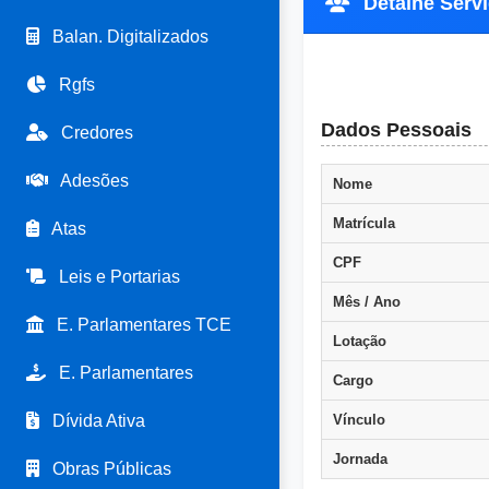
Detalhe Servid
Balan. Digitalizados
Rgfs
Dados Pessoais
Credores
Adesões
Nome
Matrícula
Atas
CPF
Leis e Portarias
Mês / Ano
E. Parlamentares TCE
Lotação
E. Parlamentares
Cargo
Dívida Ativa
Vínculo
Jornada
Obras Públicas