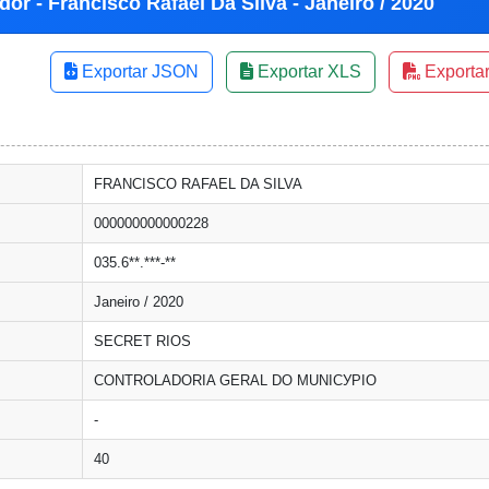
or - Francisco Rafael Da Silva - Janeiro / 2020
Exportar JSON
Exportar XLS
Exporta
FRANCISCO RAFAEL DA SILVA
000000000000228
035.6**.***-**
Janeiro / 2020
SECRET RIOS
CONTROLADORIA GERAL DO MUNICУPIO
-
40