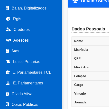
Detalhe Servi
Balan. Digitalizados
Rgfs
Dados Pessoais
Credores
Adesões
Nome
Matrícula
Atas
CPF
Leis e Portarias
Mês / Ano
E. Parlamentares TCE
Lotação
E. Parlamentares
Cargo
Dívida Ativa
Vínculo
Jornada
Obras Públicas