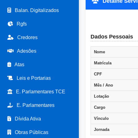
Detalhe Servi
Balan. Digitalizados
Rgfs
Dados Pessoais
Credores
Adesões
Nome
Matrícula
Atas
CPF
Leis e Portarias
Mês / Ano
E. Parlamentares TCE
Lotação
E. Parlamentares
Cargo
Dívida Ativa
Vínculo
Jornada
Obras Públicas