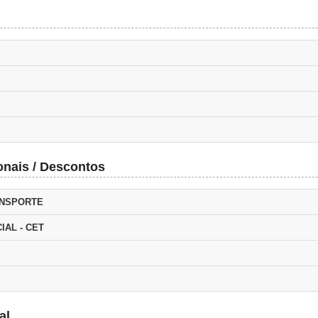
onais / Descontos
ANSPORTE
IAL - CET
al