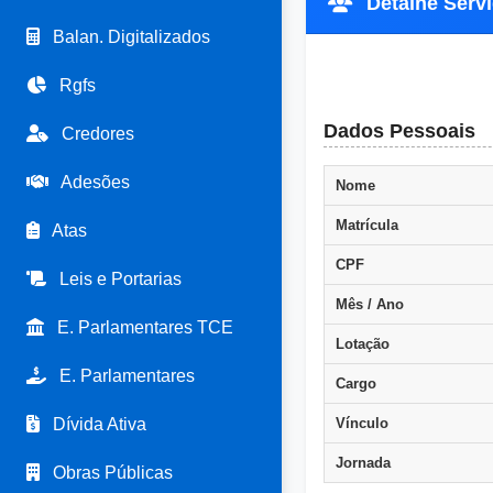
Detalhe Servi
Balan. Digitalizados
Rgfs
Dados Pessoais
Credores
Adesões
Nome
Matrícula
Atas
CPF
Leis e Portarias
Mês / Ano
E. Parlamentares TCE
Lotação
E. Parlamentares
Cargo
Dívida Ativa
Vínculo
Jornada
Obras Públicas