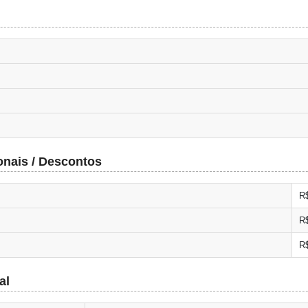
onais / Descontos
R
R
R$
al