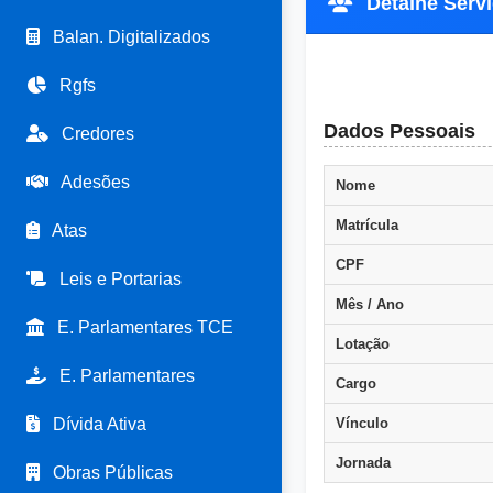
Detalhe Servi
Balan. Digitalizados
Rgfs
Dados Pessoais
Credores
Adesões
Nome
Matrícula
Atas
CPF
Leis e Portarias
Mês / Ano
E. Parlamentares TCE
Lotação
E. Parlamentares
Cargo
Dívida Ativa
Vínculo
Jornada
Obras Públicas