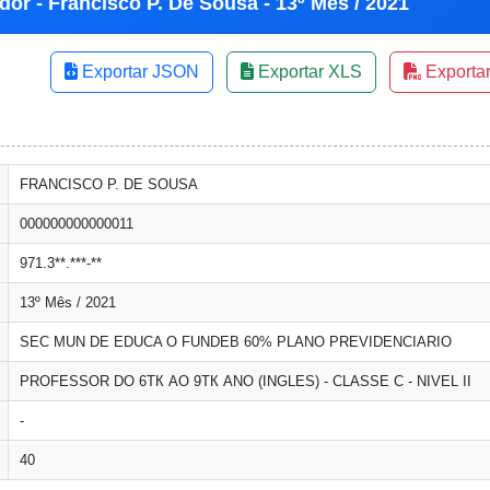
dor - Francisco P. De Sousa - 13º Mês / 2021
Exportar JSON
Exportar XLS
Exporta
FRANCISCO P. DE SOUSA
000000000000011
971.3**.***-**
13º Mês / 2021
SEC MUN DE EDUCA O FUNDEB 60% PLANO PREVIDENCIARIO
PROFESSOR DO 6ТК AO 9ТК ANO (INGLES) - CLASSE C - NIVEL II
-
40