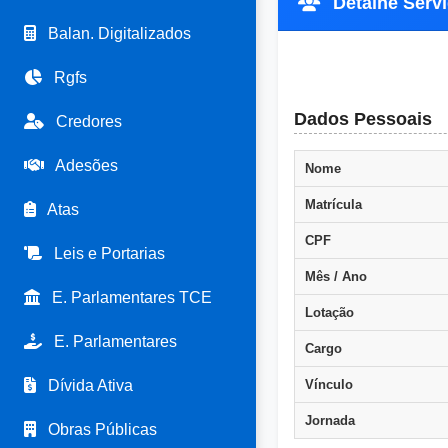
Detalhe Servi
Balan. Digitalizados
Rgfs
Dados Pessoais
Credores
Adesões
Nome
Matrícula
Atas
CPF
Leis e Portarias
Mês / Ano
E. Parlamentares TCE
Lotação
E. Parlamentares
Cargo
Dívida Ativa
Vínculo
Jornada
Obras Públicas