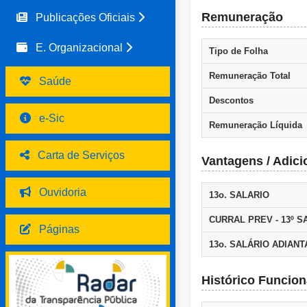
Remuneração
Publicações Oficiais
E. Organizacional
Tipo de Folha
Remuneração Total
Saúde
Descontos
e-Sic
Remuneração Líquida
Carta de Serviços
Vantagens / Adici
Ouvidoria
13o. SALARIO
CURRAL PREV - 13º S
Páginas
13o. SALÁRIO ADIAN
Histórico Funcion