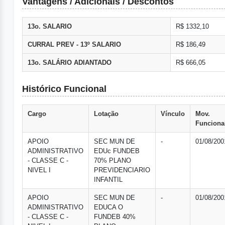
Vantagens / Adicionais / Descontos
13o. SALARIO
R$ 1332,10
CURRAL PREV - 13º SALARIO
R$ 186,49
13o. SALÁRIO ADIANTADO
R$ 666,05
Histórico Funcional
Cargo
Lotação
Vínculo
Mov.
Funciona
APOIO
SEC MUN DE
-
01/08/200
ADMINISTRATIVO
EDUc FUNDEB
- CLASSE C -
70% PLANO
NIVEL I
PREVIDENCIARIO
INFANTIL
APOIO
SEC MUN DE
-
01/08/200
ADMINISTRATIVO
EDUCA O
- CLASSE C -
FUNDEB 40%