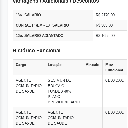
Vantagens / Adicionais / Descontos
13o. SALARIO
R$ 2170,00
CURRAL PREV - 13º SALARIO
R$ 303,80
13o. SALÁRIO ADIANTADO
R$ 1085,00
Histórico Funcional
Cargo
Lotação
Vínculo
Mov.
Funcional
AGENTE
SEC MUN DE
-
01/09/2001
COMUNITУRIO
EDUCA O
DE SAУDE
FUNDEB 40%
PLANO
PREVIDENCIARIO
AGENTE
AGENTE
-
01/09/2001
COMUNITУRIO
COMUNITARIO
DE SAУDE
DE SAUDE