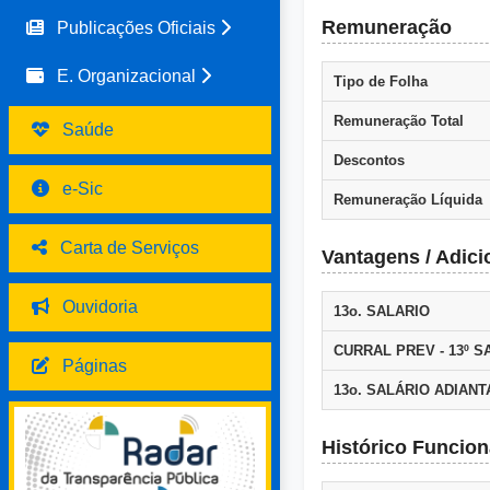
Remuneração
Publicações Oficiais
E. Organizacional
Tipo de Folha
Remuneração Total
Saúde
Descontos
e-Sic
Remuneração Líquida
Carta de Serviços
Vantagens / Adici
Ouvidoria
13o. SALARIO
CURRAL PREV - 13º S
Páginas
13o. SALÁRIO ADIAN
Histórico Funcion