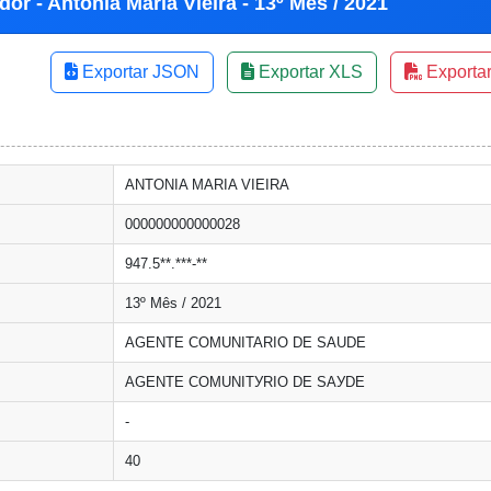
or - Antonia Maria Vieira - 13º Mês / 2021
Exportar JSON
Exportar XLS
Exporta
ANTONIA MARIA VIEIRA
000000000000028
947.5**.***-**
13º Mês / 2021
AGENTE COMUNITARIO DE SAUDE
AGENTE COMUNITУRIO DE SAУDE
-
40