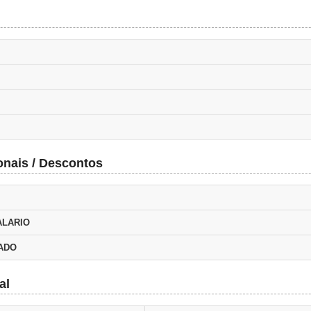
onais / Descontos
ALARIO
TADO
al