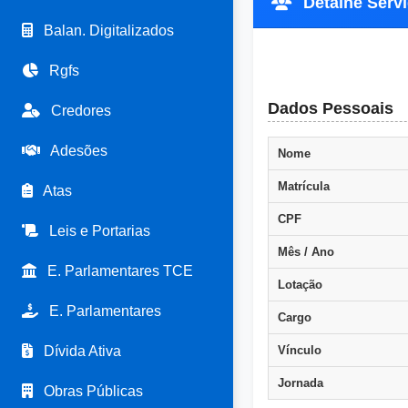
Detalhe Servid
Balan. Digitalizados
Rgfs
Dados Pessoais
Credores
Adesões
Nome
Matrícula
Atas
CPF
Leis e Portarias
Mês / Ano
E. Parlamentares TCE
Lotação
E. Parlamentares
Cargo
Dívida Ativa
Vínculo
Jornada
Obras Públicas