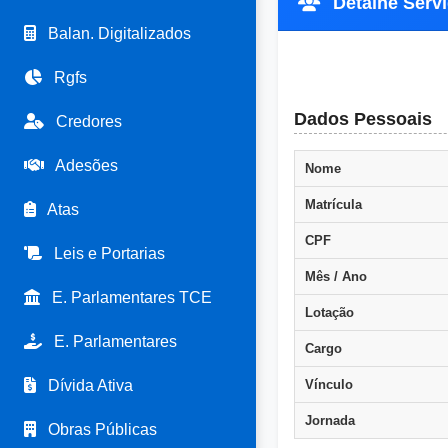
Detalhe Servi
Balan. Digitalizados
Rgfs
Dados Pessoais
Credores
Adesões
Nome
Matrícula
Atas
CPF
Leis e Portarias
Mês / Ano
E. Parlamentares TCE
Lotação
E. Parlamentares
Cargo
Dívida Ativa
Vínculo
Jornada
Obras Públicas