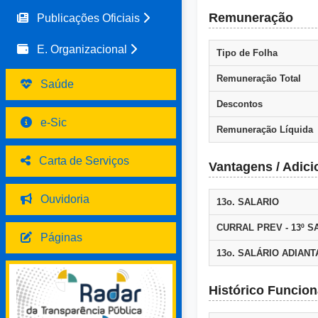
Remuneração
Publicações Oficiais
E. Organizacional
Tipo de Folha
Remuneração Total
Saúde
Descontos
e-Sic
Remuneração Líquida
Carta de Serviços
Vantagens / Adici
Ouvidoria
13o. SALARIO
CURRAL PREV - 13º S
Páginas
13o. SALÁRIO ADIAN
Histórico Funcion