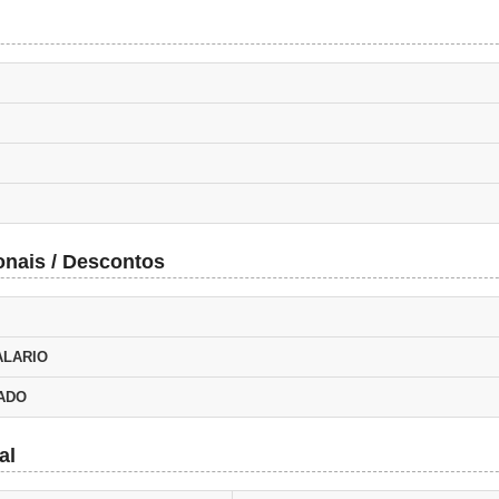
onais / Descontos
ALARIO
TADO
al