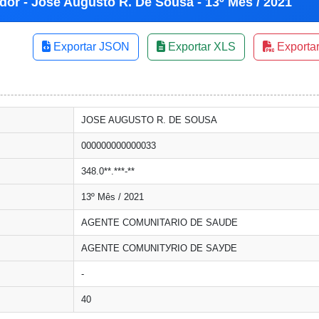
dor - Jose Augusto R. De Sousa - 13º Mês / 2021
Exportar JSON
Exportar XLS
Exporta
JOSE AUGUSTO R. DE SOUSA
000000000000033
348.0**.***-**
13º Mês / 2021
AGENTE COMUNITARIO DE SAUDE
AGENTE COMUNITУRIO DE SAУDE
-
40