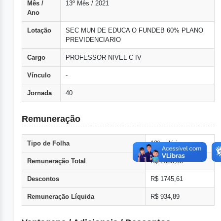
Mês /
13º Mês / 2021
Ano
Lotação
SEC MUN DE EDUCA O FUNDEB 60% PLANO
PREVIDENCIARIO
Cargo
PROFESSOR NIVEL C IV
Vínculo
-
Jornada
40
Remuneração
Tipo de Folha
13º salário
Remuneração Total
R$ 2680,50
Descontos
R$ 1745,61
Remuneração Líquida
R$ 934,89