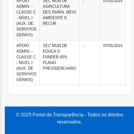
APOIO
SEC MUN DE
-
07/01/2014
ADMIN. -
AGRICULTURA
CLASSE C
DES RURAL MEIO
- NIVEL I
AMBIENTE E
(AUX. DE
RECUR
SERVIУOS
GERAIS)
APOIO
SEC MUN DE
-
07/01/2014
ADMIN. -
EDUCA O
CLASSE C
FUNDEB 40%
- NIVEL I
PLANO
(AUX. DE
PREVIDENCIARIO
SERVIУOS
GERAIS)
© 2025 Portal da Transparência - Todos os direitos
reservados.