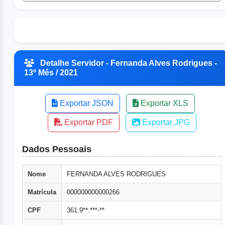
Detalhe Servidor - Fernanda Alves Rodrigues -
13º Mês / 2021
Exportar JSON
Exportar XLS
Exportar PDF
Exportar JPG
Dados Pessoais
Nome
FERNANDA ALVES RODRIGUES
Matrícula
000000000000266
CPF
361.9**.***-**