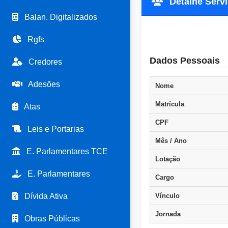
Detalhe Servid
Balan. Digitalizados
Rgfs
Dados Pessoais
Credores
Adesões
Nome
Matrícula
Atas
CPF
Leis e Portarias
Mês / Ano
E. Parlamentares TCE
Lotação
E. Parlamentares
Cargo
Dívida Ativa
Vínculo
Jornada
Obras Públicas