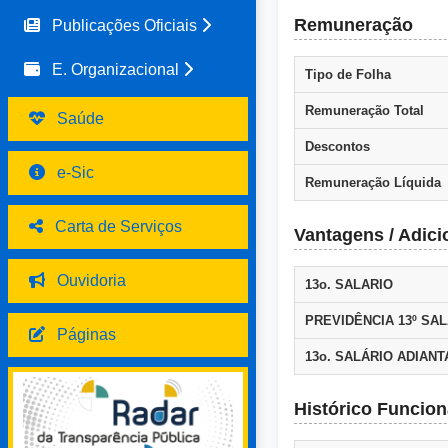
Remuneração
Publicações Oficiais
E. Organizacional
Tipo de Folha
Remuneração Total
Saúde
Descontos
e-Sic
Remuneração Líquida
Carta de Serviços
Vantagens / Adici
Ouvidoria
13o. SALARIO
PREVIDÊNCIA 13º SAL
Páginas
13o. SALÁRIO ADIAN
Histórico Funcion