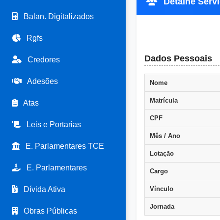
Detalhe Servi
Balan. Digitalizados
Rgfs
Dados Pessoais
Credores
Adesões
Nome
Matrícula
Atas
CPF
Leis e Portarias
Mês / Ano
E. Parlamentares TCE
Lotação
E. Parlamentares
Cargo
Dívida Ativa
Vínculo
Jornada
Obras Públicas