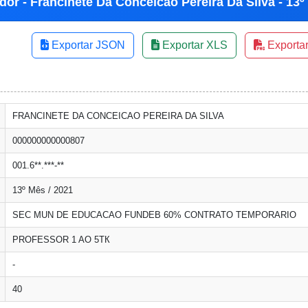
dor - Francinete Da Conceicao Pereira Da Silva - 13º
Exportar JSON
Exportar XLS
Exporta
FRANCINETE DA CONCEICAO PEREIRA DA SILVA
000000000000807
001.6**.***-**
13º Mês / 2021
SEC MUN DE EDUCACAO FUNDEB 60% CONTRATO TEMPORARIO
PROFESSOR 1 AO 5ТК
-
40