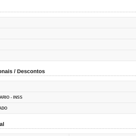
onais / Descontos
ARIO - INSS
TADO
al