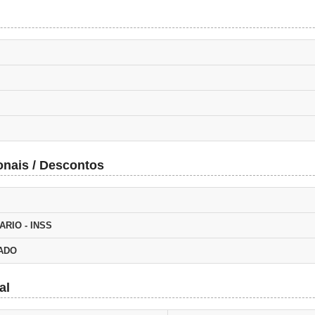
onais / Descontos
ARIO - INSS
TADO
al