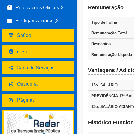
Remuneração
Publicações Oficiais
E. Organizacional
Tipo de Folha
Remuneração Total
Saúde
Descontos
e-Sic
Remuneração Líquida
Carta de Serviços
Vantagens / Adici
Ouvidoria
13o. SALARIO
PREVIDÊNCIA 13º SAL
Páginas
13o. SALÁRIO ADIAN
Histórico Funcion