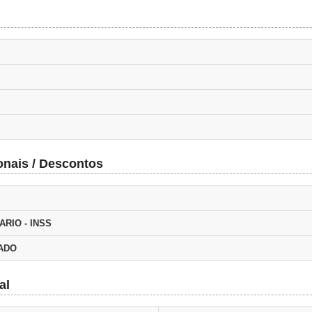
onais / Descontos
ARIO - INSS
TADO
al