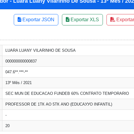
dor - Luara Luany Vilarinho De Sousa - 13º Mês / 20
Exportar JSON
Exportar XLS
Exporta
LUARA LUANY VILARINHO DE SOUSA
000000000000837
047.6**.***-**
13º Mês / 2021
SEC MUN DE EDUCACAO FUNDEB 60% CONTRATO TEMPORARIO
PROFESSOR DE 1ТК AO 5ТК ANO (EDUCAУУO INFANTIL)
-
20