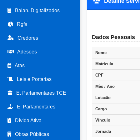
Detalhe Servi
Balan. Digitalizados
Rgfs
Dados Pessoais
Credores
Adesões
Nome
Matrícula
Atas
CPF
Leis e Portarias
Mês / Ano
E. Parlamentares TCE
Lotação
E. Parlamentares
Cargo
Dívida Ativa
Vínculo
Jornada
Obras Públicas