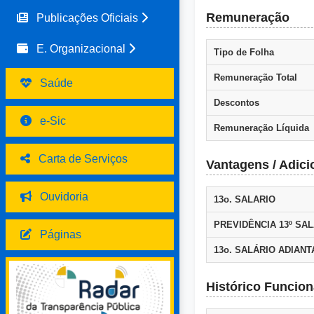
Remuneração
Publicações Oficiais
E. Organizacional
Tipo de Folha
Remuneração Total
Saúde
Descontos
e-Sic
Remuneração Líquida
Carta de Serviços
Vantagens / Adici
Ouvidoria
13o. SALARIO
PREVIDÊNCIA 13º SAL
Páginas
13o. SALÁRIO ADIAN
Histórico Funcion