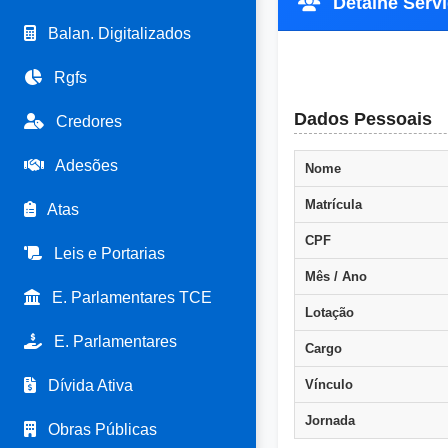
Detalhe Servid
Balan. Digitalizados
Rgfs
Dados Pessoais
Credores
Adesões
Nome
Matrícula
Atas
CPF
Leis e Portarias
Mês / Ano
E. Parlamentares TCE
Lotação
E. Parlamentares
Cargo
Dívida Ativa
Vínculo
Jornada
Obras Públicas