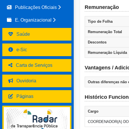
Remuneração
Publicações Oficiais
E. Organizacional
Tipo de Folha
Remuneração Total
Saúde
Descontos
e-Sic
Remuneração Líquida
Carta de Serviços
Vantagens / Adici
Ouvidoria
Outras diferenças não
Páginas
Histórico Funcion
Cargo
COORDENADOR(A) DO