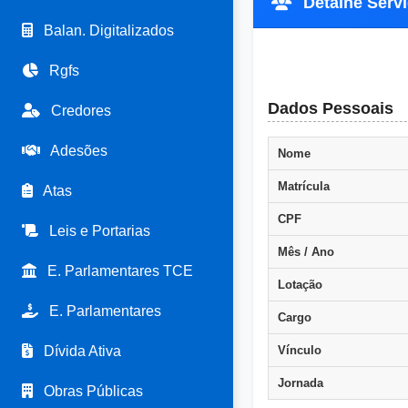
Detalhe Servi
Balan. Digitalizados
Rgfs
Dados Pessoais
Credores
Adesões
Nome
Matrícula
Atas
CPF
Leis e Portarias
Mês / Ano
E. Parlamentares TCE
Lotação
E. Parlamentares
Cargo
Dívida Ativa
Vínculo
Jornada
Obras Públicas